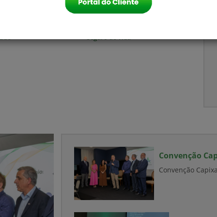
ado
Seguro de Vida
M
N
C
d
s
U
p
Convenção Capi
Convenção Capixa