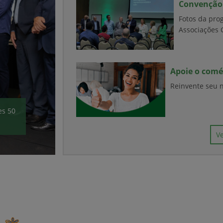
Convenção 
Fotos da pro
Associações 
Apoie o comér
Reinvente seu 
es 50
V