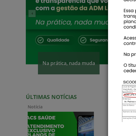
Planos de saúde para os empresário
capixabas e seus dependentes
ACS agora conta com atendimento
exclusivo para planos de saúde
ÚLTIMAS NOTÍCIAS
Notícia
Notícia