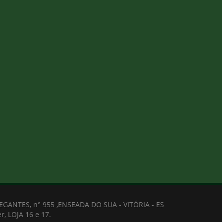
ANTES, n° 955 ,ENSEADA DO SUA - VITÓRIA - ES
r, LOJA 16 e 17.