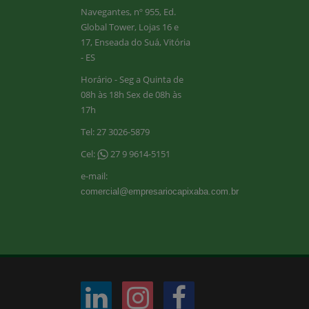
Navegantes, nº 955, Ed.
Global Tower, Lojas 16 e
17, Enseada do Suá, Vitória
- ES
Horário - Seg a Quinta de
08h às 18h Sex de 08h às
17h
Tel: 27 3026-5879
Cel:
27 9 9614-5151
e-mail:
comercial@empresariocapixaba.com.br