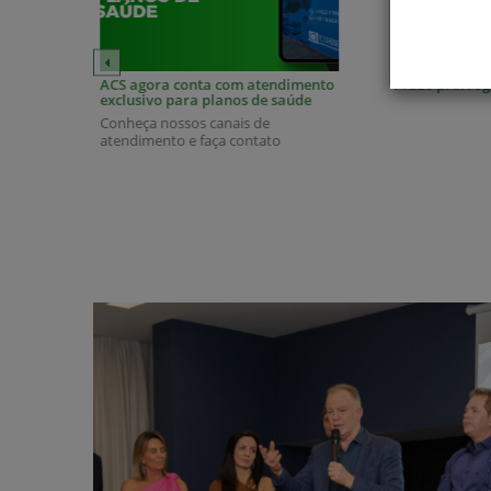
ACS agora conta com atendimento
Prazo prorrog
exclusivo para planos de saúde
Conheça nossos canais de
atendimento e faça contato