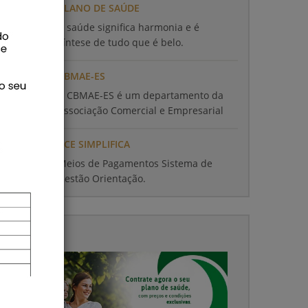
PLANO DE SAÚDE
A saúde significa harmonia e é
síntese de tudo que é belo.
CBMAE-ES
A CBMAE-ES é um departamento da
Associação Comercial e Empresarial
do Espírito Santo.
ACE SIMPLIFICA
Meios de Pagamentos Sistema de
Gestão Orientação.
utros
Artigo