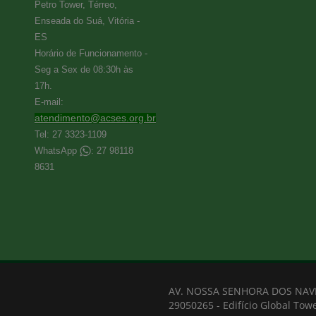
Petro Tower, Térreo,
Enseada do Suá, Vitória -
ES
Horário de Funcionamento -
Seg a Sex de 08:30h às
17h.
E-mail:
atendimento@acses.org.br
Tel: 27 3323-1109
WhatsApp
: 27 98118
8631
AV. NOSSA SENHORA DOS NAVEG
29050265 - Edifício Global Towe