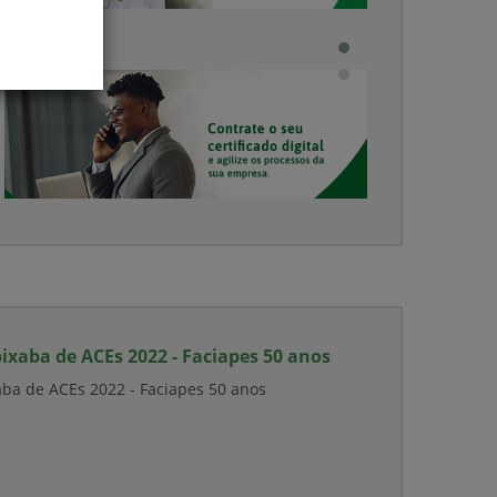
igração do seu Plano Unimed:
Comunicado importante sobre
ão Haverá cancelamento!
benefício VCPROTEGIDO
omo já sabido por todos, a partir
A Associação das Empresas e
e 01/02 os contratos de plano de
Funcionários do Comercio de B
aúde das antidades ACS e ACE na
Serviços no Estado do Espirito 
nimed não serão administrados
(ACS-ES) informa aos seus
ela Benevix.
associados usuários do
VCPROTEGIDO, oferecido
gratuitamente pela entidade, q
benefício foi cancelado em
01/12/2023.
xaba de ACEs 2022 - Faciapes 50 anos
ba de ACEs 2022 - Faciapes 50 anos